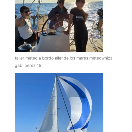
taller meteo a bordo allende los mares meteowhizz
gabi perez 19