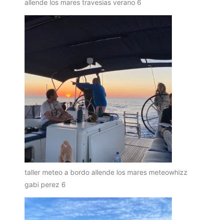
allende los mares travesias verano 6
taller meteo a bordo allende los mares meteowhizz
gabi perez 6